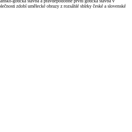
ománsko-gotická stavba a pravděpodobně první gotická stavba v
olečnosti zdobí umělecké obrazy z rozsáhlé sbírky české a slovenské