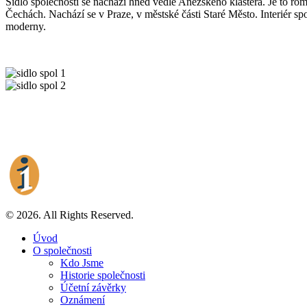
Sídlo společnosti se nachází hned vedle Anežského kláštera. Je to r
Čechách. Nachází se v Praze, v městské části Staré Město. Interiér sp
moderny.
© 2026. All Rights Reserved.
Úvod
O společnosti
Kdo Jsme
Historie společnosti
Účetní závěrky
Oznámení